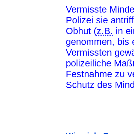
Vermisste Minde
Polizei sie antrif
Obhut (
z.B.
in e
genommen, bis 
Vermissten gewäh
polizeiliche Maß
Festnahme zu ve
Schutz des Mind