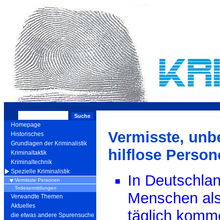
Homepage
Vermisste, unb
Historisches
Grundlagen der Kriminalistik
hilflose Perso
Kriminaltaktik
Kriminaltechnik
Spezielle Kriminalistik
In Deutschlan
Vermisste Personen
Todesermittlungen
Menschen als
Verwandte Themen
Aktuelles
täglich komm
die etwas andere Spurensuche