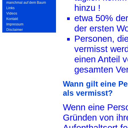
manchmal auf dem Baum
hinzu !
Links
Videos
etwa 50% der 
Kontakt
Impressum
der ersten Wo
Disclaimer
Personen, die
vermisst wer
einen Anteil
gesamten Ver
Wann gilt eine Pe
als vermisst?
Wenn eine Perso
Gründen von ih
Aufenthaltsort fe