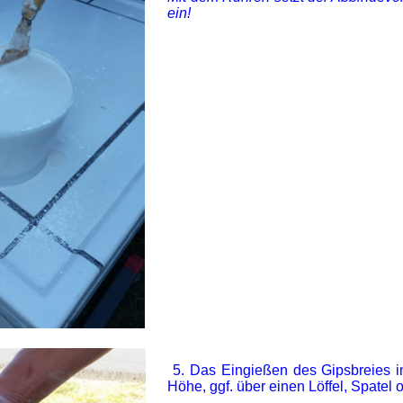
ein!
5. Das Eingießen des Gipsbreies in
Höhe, ggf. über einen Löffel, Spatel o