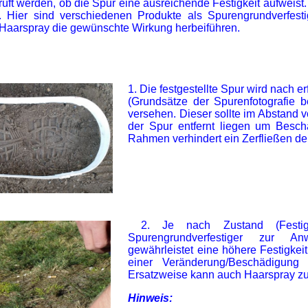
rüft werden, ob die Spur eine ausreichende Festigkeit aufweist.
Hier sind verschiedenen Produkte als Spurengrundverfestig
 Haarspray die gewünschte Wirkung herbeiführen.
1. Die festgestellte Spur wird nach er
(Grundsätze der Spurenfotografie
versehen. Dieser sollte im Abstand
der Spur entfernt liegen um Besc
Rahmen verhindert ein Zerfließen d
2. Je nach Zustand (Festig
Spurengrundverfestiger zur 
gewährleistet eine höhere Festigkei
einer Veränderung/Beschädigung 
Ersatzweise kann auch Haarspray z
Hinweis: