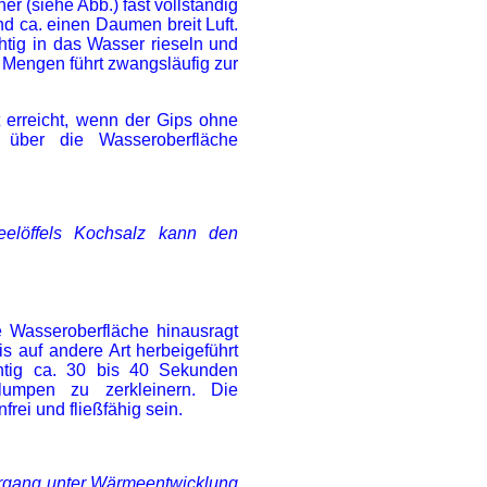
er (siehe Abb.) fast vollständig
d ca. einen Daumen breit Luft.
tig in das Wasser rieseln und
 Mengen führt zwangsläufig zur
t erreicht, wenn der Gips ohne
 über die Wasseroberfläche
elöffels Kochsalz kann den
 Wasseroberfläche hinausragt
is auf andere Art herbeigeführt
htig ca. 30 bis 40 Sekunden
lumpen zu zerkleinern. Die
rei und fließfähig sein.
organg unter Wärmeentwicklung