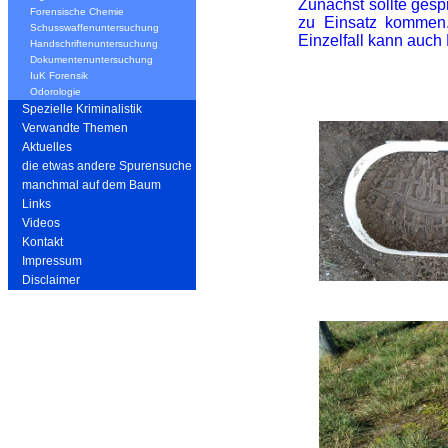
Zunächst sollte gesp
Forensische Chemie
zu Einsatz kommen. 
Schusswaffenuntersuchung
Einzelfall kann auch
Handschriftenuntersuchung
Dokumentenuntersuchung
IuK Forensik
Odorologie
Spezielle Kriminalistik
Verwandte Themen
Aktuelles
die etwas andere Spurensuche
manchmal auf dem Baum
Links
Videos
Kontakt
Impressum
Disclaimer