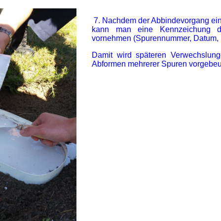
7. Nachdem der Abbindevorgang eing
kann man eine Kennzeichung d
vornehmen (Spurennummer, Datum, .
Damit wird späteren Verwechslung
Abformen mehrerer Spuren vorgebeu