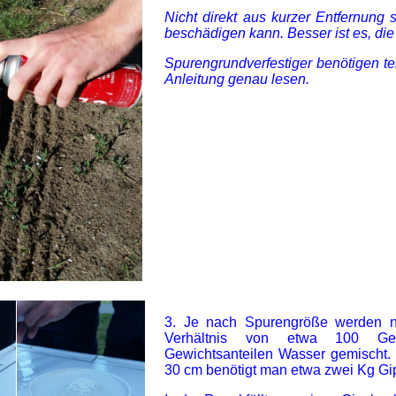
Nicht direkt aus kurzer Entfernung
beschädigen kann. Besser ist es, di
Spurengrundverfestiger benötigen tei
Anleitung genau lesen.
3. Je nach Spurengröße werden 
Verhältnis von etwa 100 Gew
Gewichtsanteilen Wasser gemischt.
30 cm benötigt man etwa zwei Kg Gi