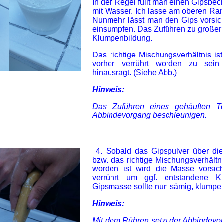
In der Regel füllt man einen Gipsbech
mit Wasser. Ich lasse am oberen Ran
Nunmehr lässt man den Gips vorsich
einsumpfen. Das Zuführen zu großer
Klumpenbildung.
Das richtige Mischungsverhältnis is
vorher verrührt worden zu sein
hinausragt. (Siehe Abb.)
Hinweis:
Das Zuführen eines gehäuften Te
Abbindevorgang beschleunigen.
4. Sobald das Gipspulver über die
bzw. das richtige Mischungsverhältn
worden ist wird die Masse vorsic
verrührt um ggf. entstandene K
Gipsmasse sollte nun sämig, klumpenf
Hinweis:
Mit dem Rühren setzt der Abbindev