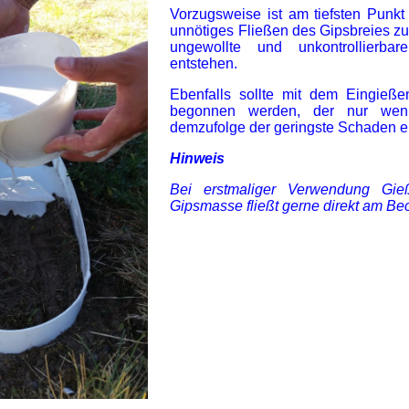
Vorzugsweise ist am tiefsten Punk
unnötiges Fließen des Gipsbreies z
ungewollte und unkontrollierb
entstehen.
Ebenfalls sollte mit dem Eingieß
begonnen werden, der nur wen
demzufolge der geringste Schaden e
Hinweis
Bei erstmaliger Verwendung Gie
Gipsmasse fließt gerne direkt am Bec