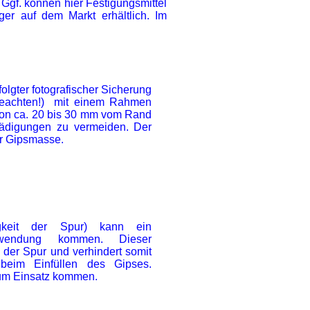
 Ggf. können hier Festigungsmittel
er auf dem Markt erhältlich. Im
folgter fotografischer Sicherung
 beachten!) mit einem Rahmen
 von ca. 20 bis 30 mm vom Rand
hädigungen zu vermeiden. Der
er Gipsmasse.
keit der Spur) kann ein
Anwendung kommen. Dieser
t der Spur und verhindert somit
beim Einfüllen des Gipses.
um Einsatz kommen.