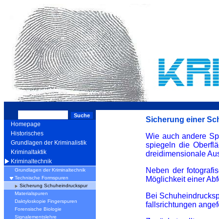
Sicherung einer Sc
Homepage
Historisches
Wie auch andere Spu
Grundlagen der Kriminalistik
spiegeln die Oberfl
Kriminaltaktik
dreidimensionale Au
Kriminaltechnik
Neben der fotografi
Grundlagen der Kriminaltechnik
Möglichkeit einer Ab
Technische Formspuren
Sicherung Schuheindruckspur
Materialspuren
Bei Schuheindruckspu
Daktyloskopie Fingerspuren
fallsrichtungen angef
Forensische Biologie
Signalementslehre